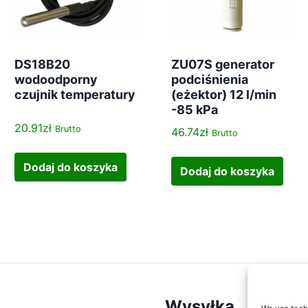
DS18B20
ZU07S generator
wodoodporny
podciśnienia
czujnik temperatury
(eżektor) 12 l/min
-85 kPa
20.91
zł
Brutto
46.74
zł
Brutto
Dodaj do koszyka
Dodaj do koszyka
Wysyłka