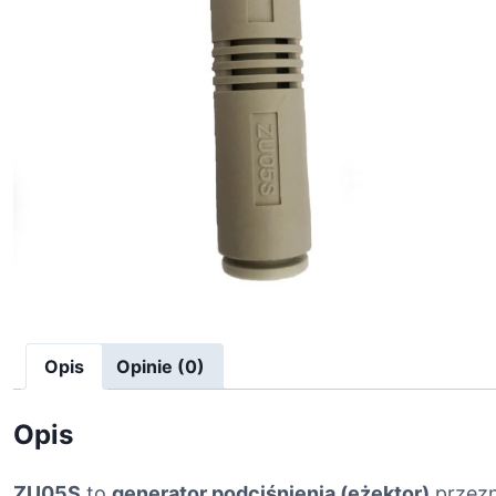
Opis
Opinie (0)
Opis
ZU05S
to
generator podciśnienia (eżektor)
przezn