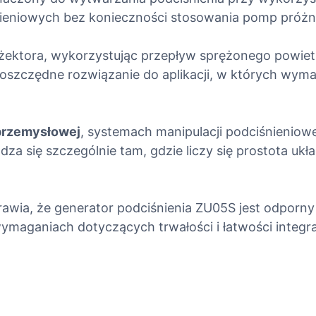
r
ieniowych bez konieczności stosowania pomp próżn
a
t
eżektora, wykorzystując przepływ sprężonego powie
o
szczędne rozwiązanie do aplikacji, w których wymaga
r
p
o
d
przemysłowej
, systemach manipulacji podciśnieniow
c
dza się szczególnie tam, gdzie liczy się prostota u
i
ś
n
awia, że generator podciśnienia ZU05S jest odporny
i
ganiach dotyczących trwałości i łatwości integrac
e
n
i
a
(
e