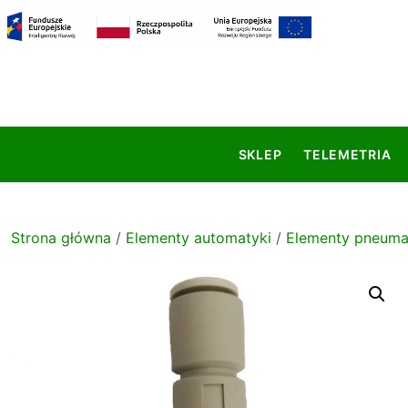
S
k
i
p
t
o
c
SKLEP
TELEMETRIA
o
n
t
e
Strona główna
/
Elementy automatyki
/
Elementy pneuma
n
t