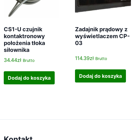
CS1-U czujnik
Zadajnik prądowy z
kontaktronowy
wyświetlaczem CP-
położenia tłoka
03
siłownika
114.39
zł
Brutto
34.44
zł
Brutto
Dodaj do koszyka
Dodaj do koszyka
Kontakt