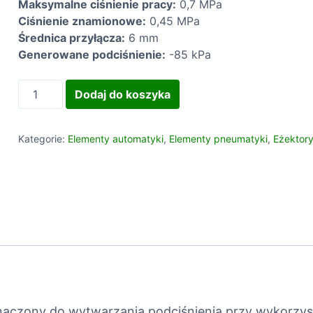
Maksymalne ciśnienie pracy:
0,7 MPa
o
Ciśnienie znamionowe:
0,45 MPa
r
Średnica przyłącza:
6 mm
A
Generowane podciśnienie:
-85 kPa
u
t
i
Dodaj do koszyka
o
l
m
o
a
ś
Kategorie:
Elementy automatyki
,
Elementy pneumatyki
,
Eżektor
t
ć
y
Z
k
U
a
0
5
S
g
e
n
e
aczony do wytwarzania podciśnienia przy wykorzyst