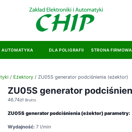
AUTOMATYKA
DLA POLIGRAFII
STRONA FIRMOWA
S
h
o
w
tyki
/
Eżektory
/ ZU05S generator podciśnienia (eżektor)
s
ZU05S generator podciśnieni
u
b
46.74
zł
Brutto
m
e
ZU05S
generator podciśnienia (eżektor) parametry:
n
u
Wydajność:
7 l/min
f