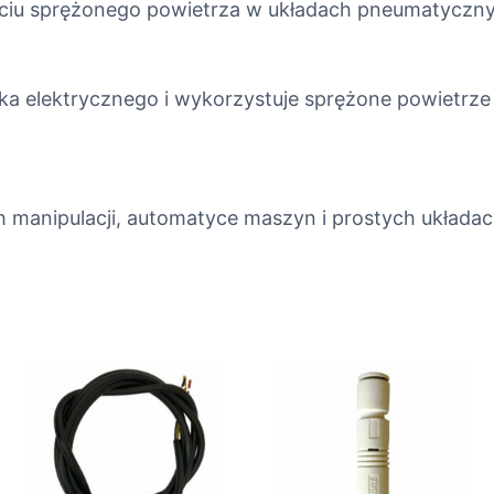
yciu sprężonego powietrza w układach pneumatyczny
ż
e
k
ika elektrycznego i wykorzystuje sprężone powietrze
t
o
r
)
 manipulacji, automatyce maszyn i prostych układac