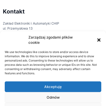
Kontakt
Zakład Elektroniki i Automatyki CHIP
ul. Przemysłowa 13
37-450 Stalowa Wola
Zarządzaj zgodami plików
tel. 15 842 85 69
cookie
kontakt@chip-elektronika.pl
We use technologies like cookies to store and/or access device
information. We do this to improve browsing experience and to show
Wysyłka
personalized ads. Consenting to these technologies will allow us to
process data such as browsing behavior or unique IDs on this site. Not
consenting or withdrawing consent, may adversely affect certain
Darmowa wysyłka powyżej 500 zł
features and functions.
Wysyłka kurierska - 23 zł brutto
Wysyłka kurierska za pobraniem 30 zł brutto
Akceptuję
Wysyłka do paczkomatu - 17 zł brutto
Wysyłka do paczkomatu za pobraniem - 23 zł brutto
Odmów