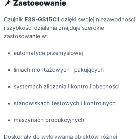
c
📌
Zastosowanie
z
e
Czujnik
E3S-GS15C1
dzięki swojej niezawodności
l
i szybkości działania znajduje szerokie
i
zastosowanie w:
n
o
w
automatyce przemysłowej
y
liniach montażowych i pakujących
systemach zliczania i kontroli obecności
stanowiskach testowych i kontrolnych
maszynach produkcyjnych
Doskonały do wykrywania obiektów różnej