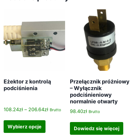
Eżektor z kontrolą
Przełącznik próżniowy
podciśnienia
– Wyłącznik
podciśnieniowy
normalnie otwarty
Z
108.24
zł
–
206.64
zł
Brutto
98.40
zł
Brutto
a
T
k
e
Wybierz opcje
Dowiedz się więcej
r
n