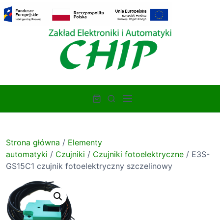
S
k
i
p
t
o
c
o
M
S
n
e
e
t
n
a
e
u
r
n
Strona główna
/
Elementy
c
t
automatyki
/
Czujniki
/
Czujniki fotoelektryczne
/ E3S-
h
GS15C1 czujnik fotoelektryczny szczelinowy