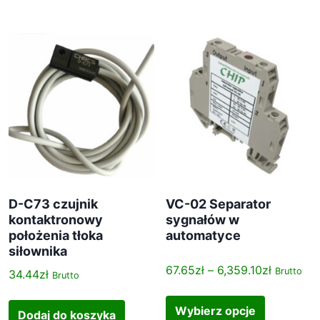
e
p
s
r
c
o
e
d
n
u
:
k
o
t
d
m
1
a
0
w
8
i
.
e
D-C73 czujnik
VC-02 Separator
2
l
kontaktronowy
sygnałów w
4
położenia tłoka
automatyce
e
z
siłownika
w
ł
Z
a
67.65
zł
–
6,359.10
zł
Brutto
34.44
zł
Brutto
d
a
r
T
o
k
i
e
Wybierz opcje
Dodaj do koszyka
2