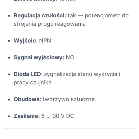
k
f
Regulacja czułości:
tak — potencjometr do
o
strojenia progu reagowania
t
o
Wyjście:
NPN
e
l
Sygnał wyjściowy:
NO
e
k
t
Dioda LED:
sygnalizacja stanu wykrycia i
r
pracy czujnika
y
c
Obudowa:
tworzywo sztuczne
z
n
Zasilanie:
6 … 30 V DC
y
s
z