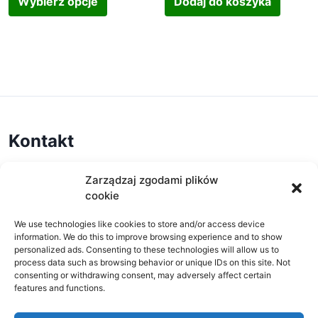
e
Wybierz opcje
Dodaj do koszyka
,
r
r
a
n
3
a
e
n
p
5
ć
s
t
r
9
n
c
ó
o
.
a
e
w
d
1
s
n
.
u
0
t
:
O
k
z
r
o
p
t
Kontakt
ł
o
d
c
m
n
6
j
a
i
Zakład Elektroniki i Automatyki CHIP
Zarządzaj zgodami plików
7
e
w
ul. Przemysłowa 13
e
cookie
1
m
i
37-450 Stalowa Wola
p
.
o
e
tel. 15 842 85 69
We use technologies like cookies to store and/or access device
r
5
ż
kontakt@chip-elektronika.pl
information. We do this to improve browsing experience and to show
l
o
8
n
personalized ads. Consenting to these technologies will allow us to
e
d
process data such as browsing behavior or unique IDs on this site. Not
z
a
w
consenting or withdrawing consent, may adversely affect certain
u
ł
w
Wysyłka
features and functions.
a
k
d
y
r
t