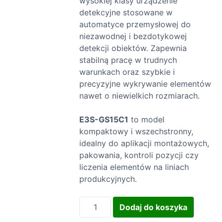
wysokiej klasy urządzenie
detekcyjne stosowane w
automatyce przemysłowej do
niezawodnej i bezdotykowej
detekcji obiektów. Zapewnia
stabilną pracę w trudnych
warunkach oraz szybkie i
precyzyjne wykrywanie elementów
nawet o niewielkich rozmiarach.
E3S-GS15C1
to model
kompaktowy i wszechstronny,
idealny do aplikacji montażowych,
pakowania, kontroli pozycji czy
liczenia elementów na liniach
produkcyjnych.
i
Dodaj do koszyka
l