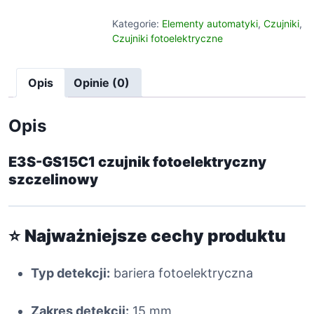
o
ś
Kategorie:
Elementy automatyki
,
Czujniki
,
ć
Czujniki fotoelektryczne
E
3
Opis
Opinie (0)
S
-
Opis
G
S
1
E3S-GS15C1
czujnik fotoelektryczny
5
szczelinowy
C
1
c
⭐
Najważniejsze cechy produktu
z
u
Typ detekcji:
bariera fotoelektryczna
j
n
i
Zakres detekcji:
15 mm