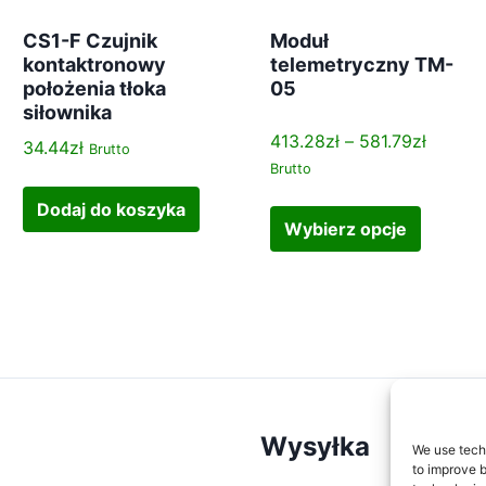
o
CS1-F Czujnik
Moduł
w
kontaktronowy
telemetryczny TM-
y
położenia tłoka
05
p
siłownika
o
Z
413.28
zł
–
581.79
zł
34.44
zł
Brutto
ł
a
Brutto
o
k
T
ż
Dodaj do koszyka
r
e
Wybierz opcje
e
e
n
n
s
p
i
c
r
a
e
o
t
n
d
ł
:
u
o
o
k
k
d
t
a
Wysyłka
We use techn
4
m
s
to improve 
1