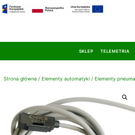
S
k
i
p
t
o
c
SKLEP
TELEMETRIA
o
n
t
e
Strona główna
/
Elementy automatyki
/
Elementy pneuma
n
t