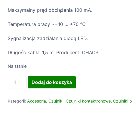
o
Maksymalny prąd obciążenia 100 mA.
r
A
Temperatura pracy ~−10 … +70 °C
u
t
Sygnalizacja zadziałania diodą LED.
o
m
Długość kabla: 1,5 m. Producent: CHACS.
a
t
Na stanie
y
k
i
Dodaj do koszyka
a
l
o
ś
Kategorii:
Akcesoria
,
Czujniki
,
Czujniki kontaktronowe
,
Czujniki 
ć
C
S
1