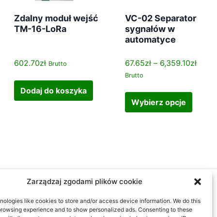
Zdalny moduł wejść
VC-02 Separator
TM-16-LoRa
sygnałów w
automatyce
Z
602.70
zł
67.65
zł
–
6,359.10
zł
Brutto
a
Brutto
k
T
Dodaj do koszyka
r
e
Wybierz opcje
e
n
s
p
c
r
e
o
n
d
:
u
o
Zarządzaj zgodami plików cookie
k
d
t
ologies like cookies to store and/or access device information. We do this
6
m
browsing experience and to show personalized ads. Consenting to these
7