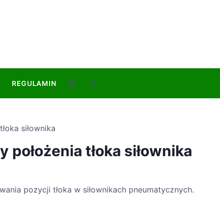
REGULAMIN
S
e
a
r
tłoka siłownika
c
h
 położenia tłoka siłownika
ania pozycji tłoka w siłownikach pneumatycznych.