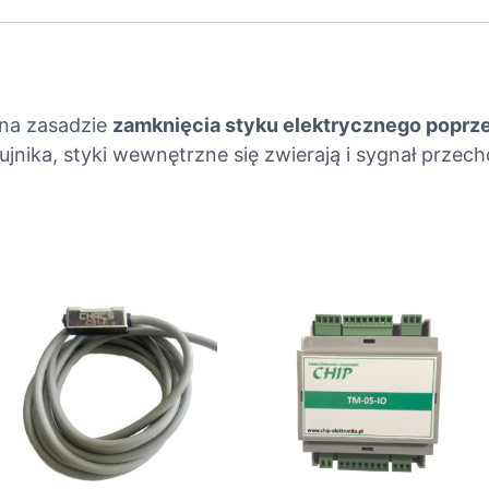
-
M
c
z
u
 na zasadzie
zamknięcia styku elektrycznego poprz
j
ujnika, styki wewnętrzne się zwierają i sygnał przech
n
i
k
k
o
n
t
a
k
t
r
o
n