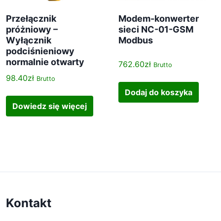
Przełącznik
Modem-konwerter
próżniowy –
sieci NC-01-GSM
Wyłącznik
Modbus
podciśnieniowy
normalnie otwarty
762.60
zł
Brutto
98.40
zł
Brutto
Dodaj do koszyka
Dowiedz się więcej
Kontakt