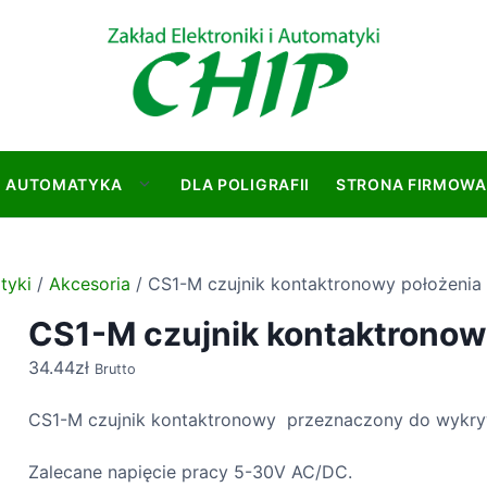
AUTOMATYKA
DLA POLIGRAFII
STRONA FIRMOWA
S
h
o
w
tyki
/
Akcesoria
/ CS1-M czujnik kontaktronowy położenia 
s
CS1-M czujnik kontaktronowy
u
b
34.44
zł
Brutto
m
e
CS1-M czujnik kontaktronowy przeznaczony do wykryw
n
u
Zalecane napięcie pracy 5-30V AC/DC.
f