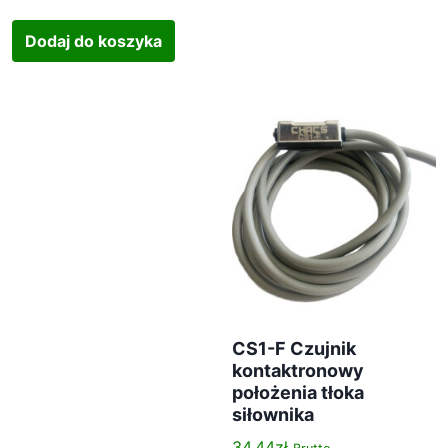
y
b
Dodaj do koszyka
r
a
ć
n
a
s
t
r
o
n
i
e
p
CS1-F Czujnik
kontaktronowy
r
położenia tłoka
o
siłownika
d
u
34.44
zł