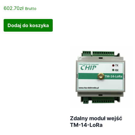
a
602.70
zł
Brutto
w
y
b
Dodaj do koszyka
r
a
ć
n
a
s
t
r
o
n
i
e
p
Zdalny moduł wejść
TM-14-LoRa
r
o