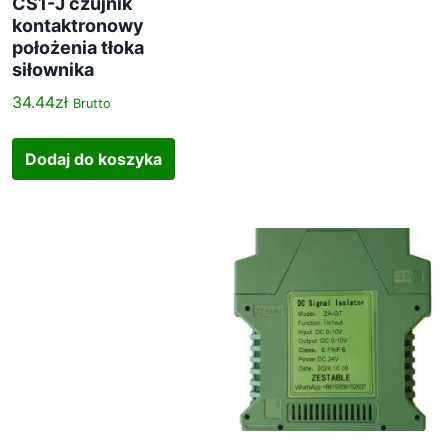
CS1-J czujnik
kontaktronowy
położenia tłoka
siłownika
34.44
zł
Brutto
Dodaj do koszyka