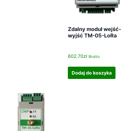
Zdalny moduł wejść-
wyjść TM-05-LoRa
602.70
zł
Brutto
Dodaj do koszyka