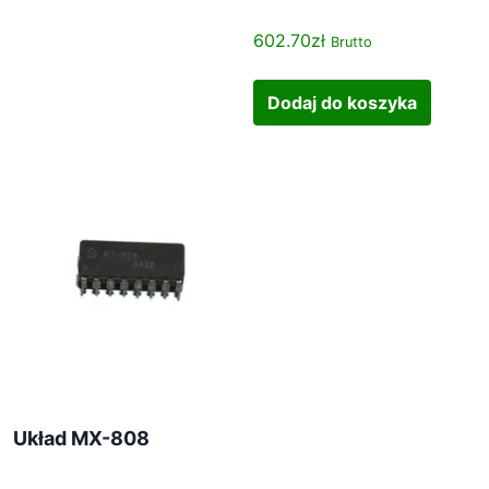
d
602.70
zł
u
Brutto
k
t
Dodaj do koszyka
u
Układ MX-808