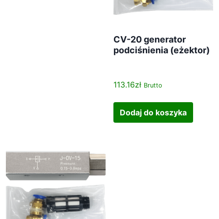
CV-20 generator
podciśnienia (eżektor)
113.16
zł
Brutto
Dodaj do koszyka