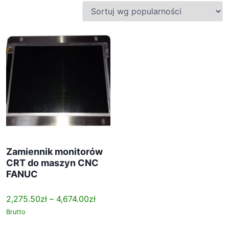
s
o
r
t
o
w
a
n
e
w
e
d
Zamiennik monitorów
ł
CRT do maszyn CNC
u
FANUC
g
p
Z
2,275.50
zł
–
4,674.00
zł
o
a
Brutto
p
k
T