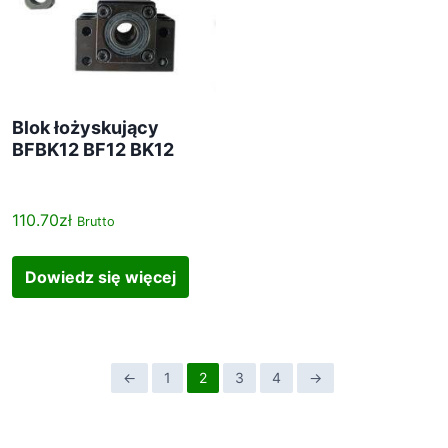
Blok łożyskujący
BFBK12 BF12 BK12
110.70
zł
Brutto
Dowiedz się więcej
←
1
2
3
4
→