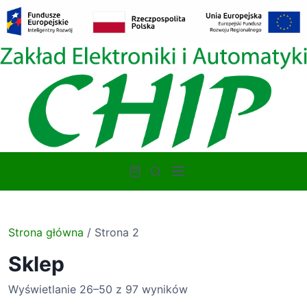
S
k
i
p
t
o
c
o
n
t
M
e
S
e
n
e
n
t
a
u
r
Strona główna
/ Strona 2
c
h
Sklep
P
Wyświetlanie 26–50 z 97 wyników
o