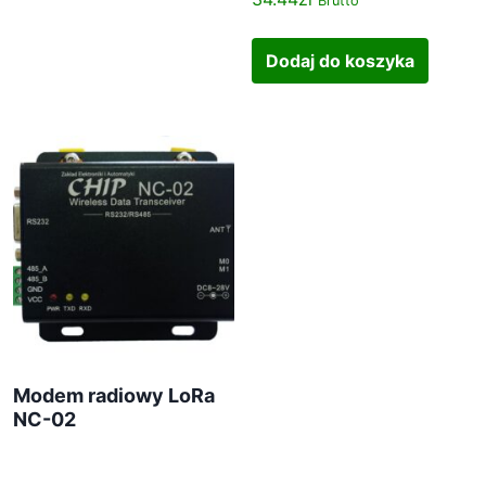
Brutto
k
t
Dodaj do koszyka
u
Modem radiowy LoRa
NC-02